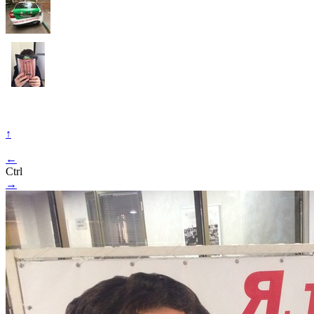
↑
←
Ctrl
→