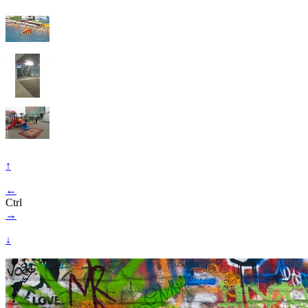
↑
←
Ctrl
→
↓