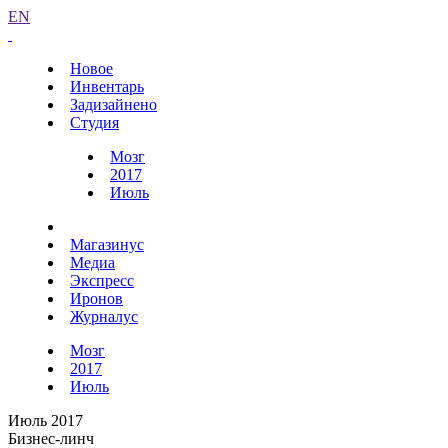
EN
Новое
Инвентарь
Задизайнено
Студия
Мозг
2017
Июль
Магазинус
Медиа
Экспресс
Иронов
Журналус
Мозг
2017
Июль
Июль 2017
Бизнес-линч