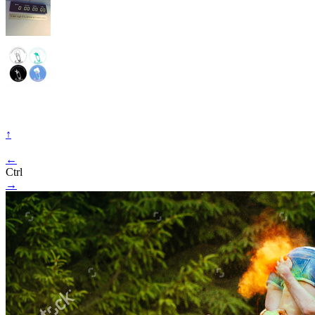
↑
←
Ctrl
→