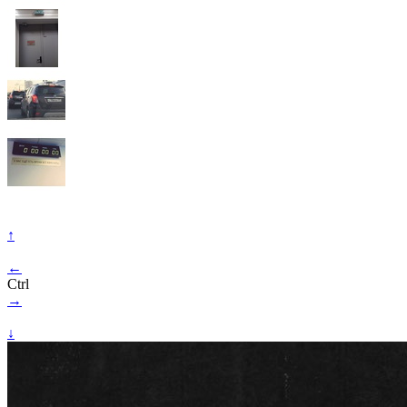
↑
←
Ctrl
→
↓