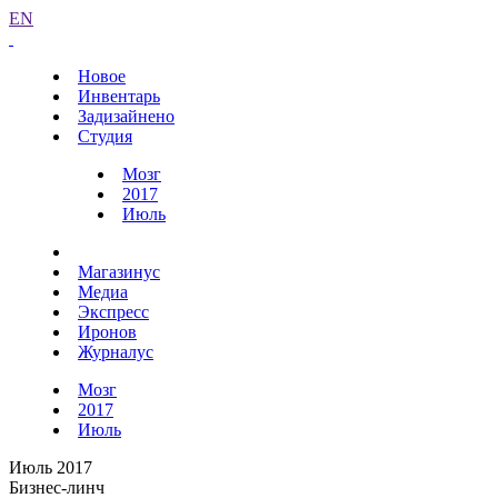
EN
Новое
Инвентарь
Задизайнено
Студия
Мозг
2017
Июль
Магазинус
Медиа
Экспресс
Иронов
Журналус
Мозг
2017
Июль
Июль 2017
Бизнес-линч