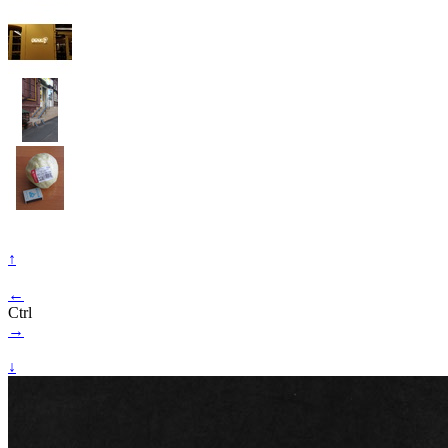
↑
←
Ctrl
→
↓