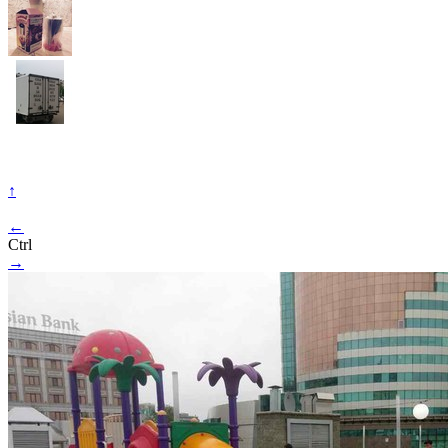
↑
←
Ctrl
→