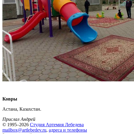
Ковры
Астана, Казахстан.
Прислал Андрей
© 1995–2026
Студия Артемия Лебедева
mailbox@artlebedev.ru
,
адреса и телефоны