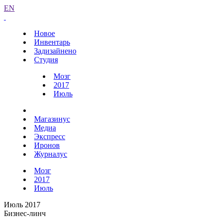
EN
Новое
Инвентарь
Задизайнено
Студия
Мозг
2017
Июль
Магазинус
Медиа
Экспресс
Иронов
Журналус
Мозг
2017
Июль
Июль 2017
Бизнес-линч