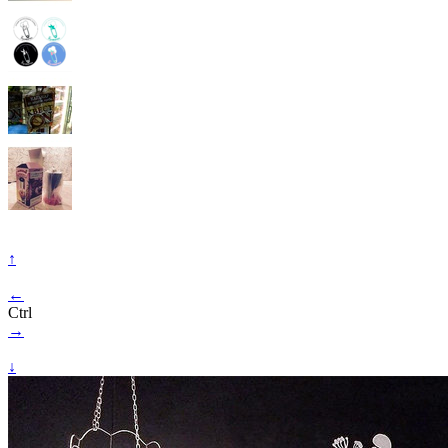
↑
←
Ctrl
→
↓