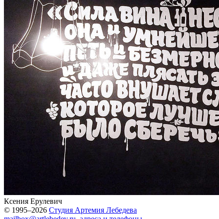
Ксения Ерулевич
© 1995–2026
Студия Артемия Лебедева
mailbox@artlebedev.ru
,
адреса и телефоны