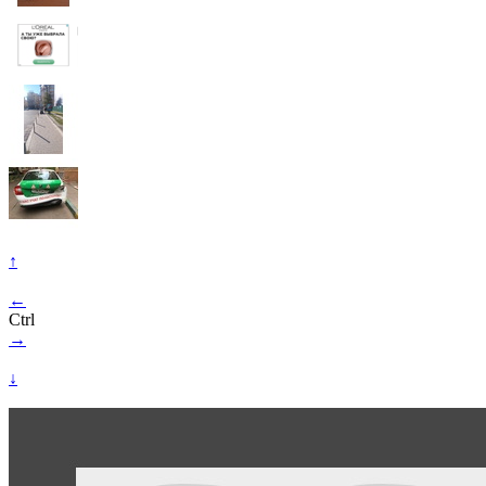
↑
←
Ctrl
→
↓