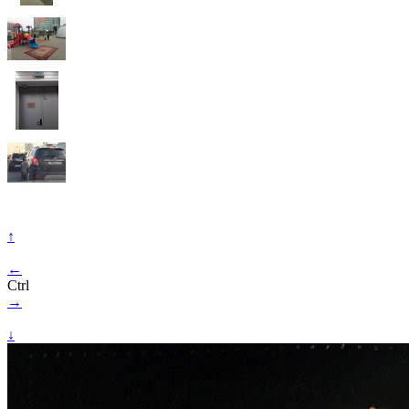
↑
←
Ctrl
→
↓