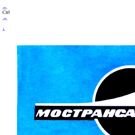
←
Ctrl
→
↓