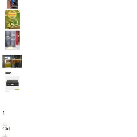
↑
←
Ctrl
→