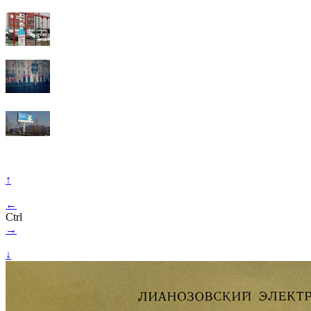
↑
←
Ctrl
→
↓