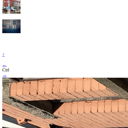
↑
←
Ctrl
→