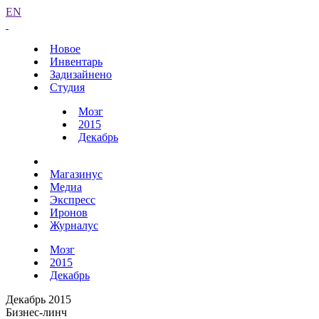
EN
Новое
Инвентарь
Задизайнено
Студия
Мозг
2015
Декабрь
Магазинус
Медиа
Экспресс
Иронов
Журналус
Мозг
2015
Декабрь
Декабрь 2015
Бизнес-линч