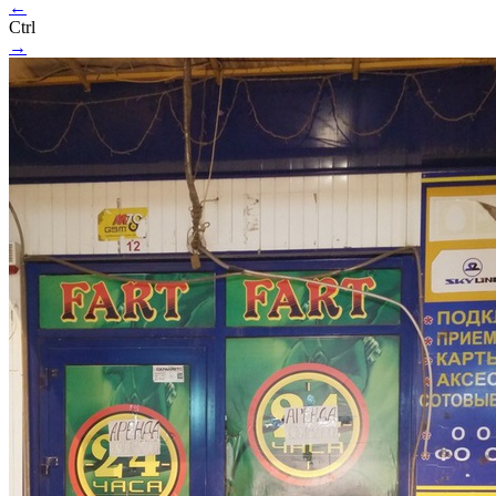
←
Ctrl
→