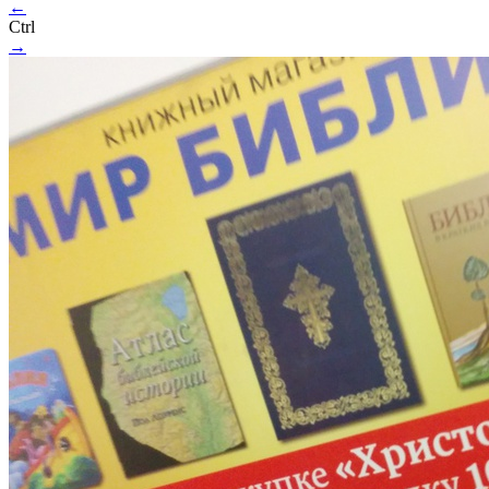
←
Ctrl
→