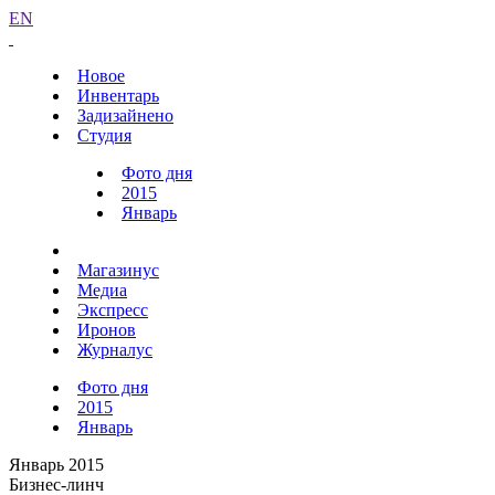
EN
Новое
Инвентарь
Задизайнено
Студия
Фото дня
2015
Январь
Магазинус
Медиа
Экспресс
Иронов
Журналус
Фото дня
2015
Январь
Январь 2015
Бизнес-линч