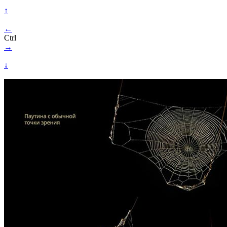
↑
←
Ctrl
→
↓