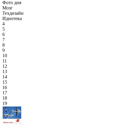
Фото дня
Мозг
Техдизайн
Идиотека
4
5
6
7
8
9
10
11
12
13
14
15
16
17
18
19