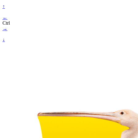
↑
←
Ctrl
→
↓