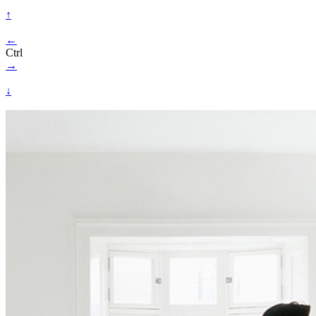
↑
←
Ctrl
→
↓