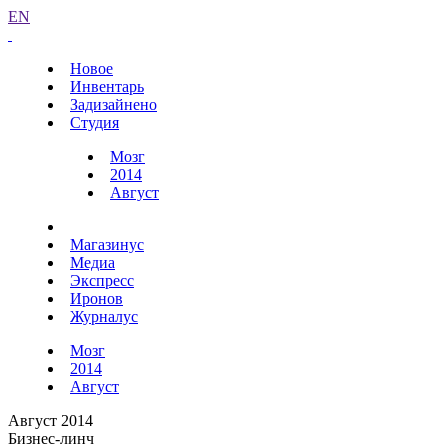
EN
Новое
Инвентарь
Задизайнено
Студия
Мозг
2014
Август
Магазинус
Медиа
Экспресс
Иронов
Журналус
Мозг
2014
Август
Август 2014
Бизнес-линч