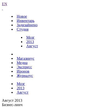
EN
Новое
Инвентарь
Задизайнено
Студия
Мозг
2013
Август
Магазинус
Медиа
Экспресс
Иронов
Журналус
Мозг
2013
Август
Август 2013
Бизнес-линч