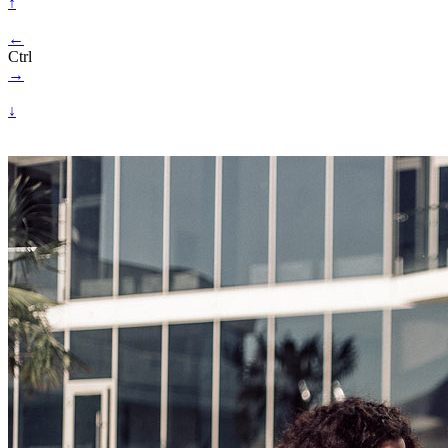
↑
←
Ctrl
→
↓