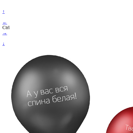
↑
←
Ctrl
→
↓