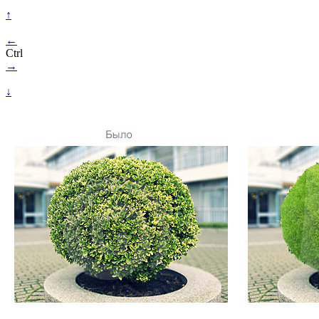
↑
←
Ctrl
→
↓