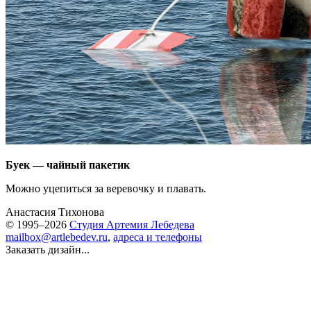
Буек — чайный пакетик
Можно уцепиться за веревочку и плавать.
Анастасия Тихонова
© 1995–2026
Студия Артемия Лебедева
mailbox@artlebedev.ru
,
адреса и телефоны
Заказать дизайн...