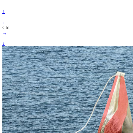
↑
←
Ctrl
→
↓