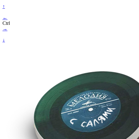
↑
←
Ctrl
→
↓