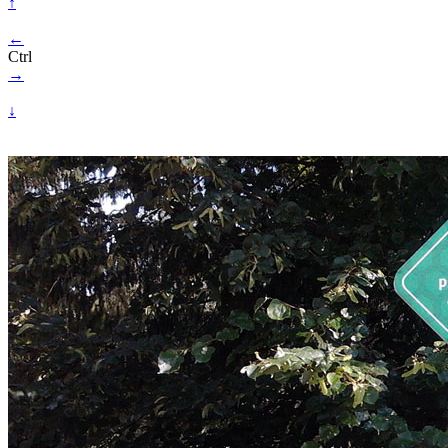
↑
←
Ctrl
→
↓