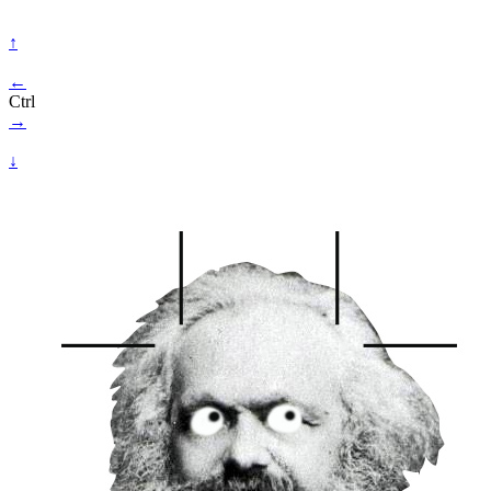
↑
←
Ctrl
→
↓