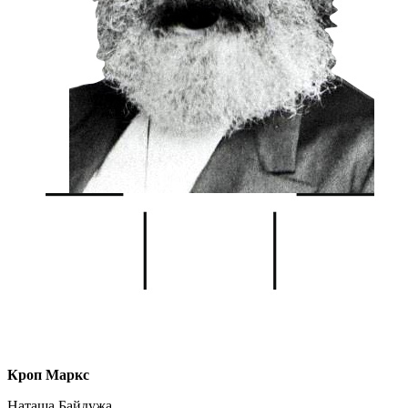
Кроп Маркс
Наташа Байдужа