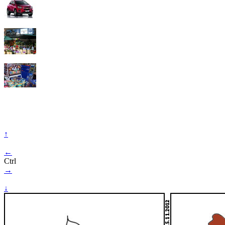
↑
←
Ctrl
→
↓