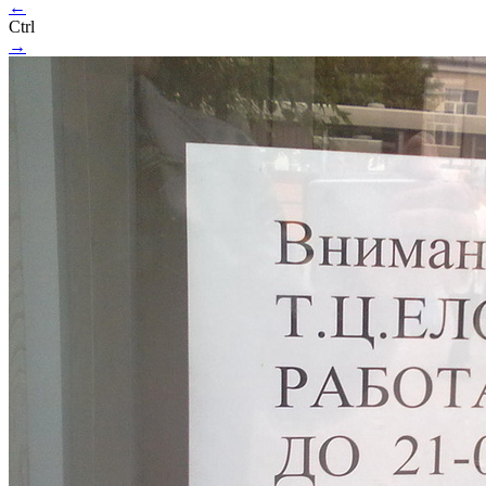
←
Ctrl
→