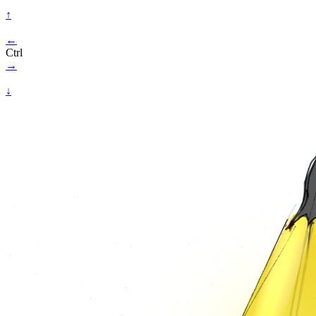
↑
←
Ctrl
→
↓