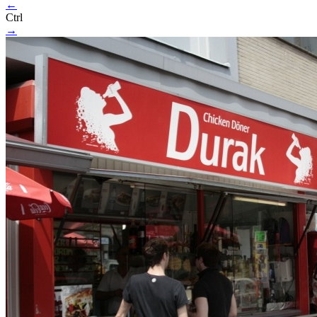
←
Ctrl
→