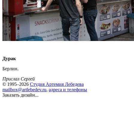
Дурак
Берлин.
Прислал Сергей
© 1995–2026
Студия Артемия Лебедева
mailbox@artlebedev.ru
,
адреса и телефоны
Заказать дизайн...