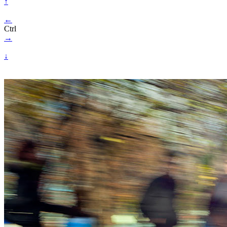
↑
←
Ctrl
→
↓