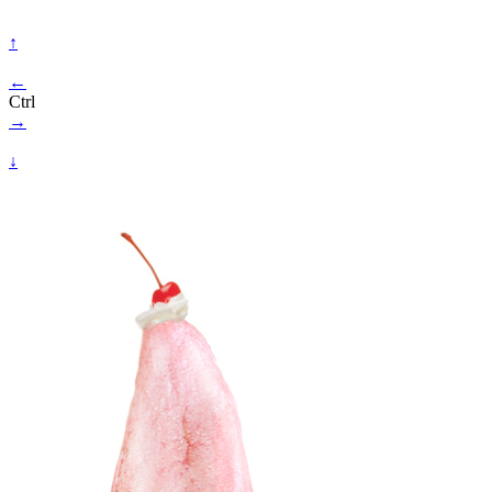
↑
←
Ctrl
→
↓