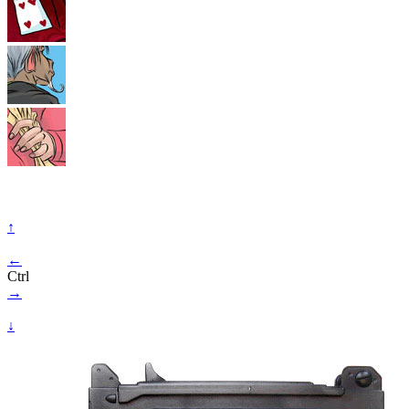
↑
←
Ctrl
→
↓