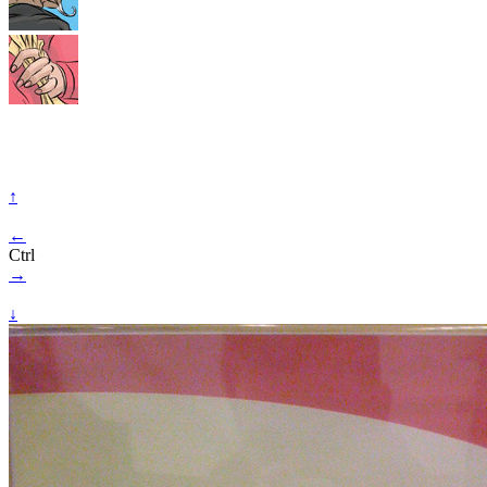
↑
←
Ctrl
→
↓