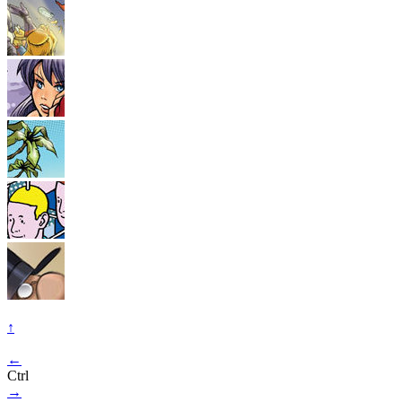
↑
←
Ctrl
→