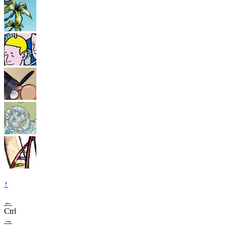
↑
←
Ctrl
→