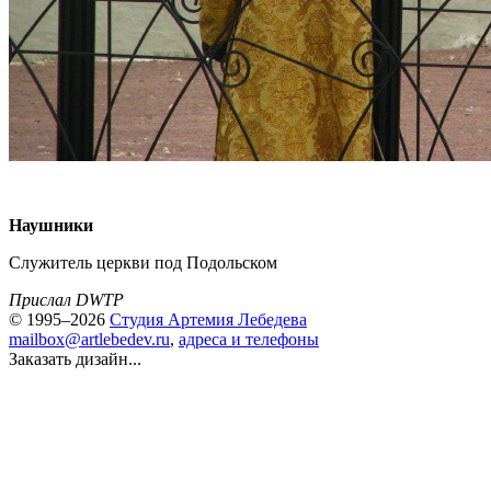
Наушники
Служитель церкви под Подольском
Прислал DWTP
© 1995–2026
Студия Артемия Лебедева
mailbox@artlebedev.ru
,
адреса и телефоны
Заказать дизайн...