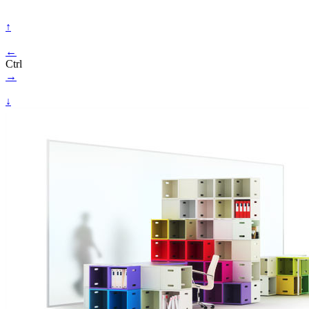
↑
←
Ctrl
→
↓