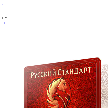
↑
←
Ctrl
→
↓