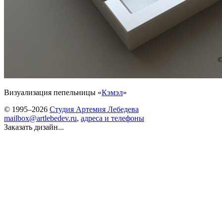
Визуализация пепельницы «
Кэмэл
»
© 1995–2026
Студия Артемия Лебедева
mailbox@artlebedev.ru
,
адреса и телефоны
Заказать дизайн...