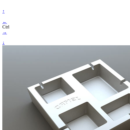
↑
←
Ctrl
→
↓