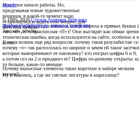
Неплохое начало работы. Но,
шрифт
придумывая новые художественные
решения, в какой-то момент надо
© 1995–2026
Студия Артемия Лебедева
остановиться и задать себе вопрос: для
mailbox@artlebedev.ru
,
адреса и телефоны
Для чего нужны скругления на конце штриха в прямых буквах (
чего они нужны?
Заказать дизайн...
«и», «п», «г», просписная «П»)? Они выглядят как обман зрени
техническая ошибка, когда используются на сайте, особенно в 
У меня возник еще ряд вопросов: почему такая разухабистая «x
кегле.
почему «v» так расползлась по ширине и зачем ей такие засечки
которые выворачивают ее наизнанку? кто погрыз цифры 6 и 9,
а потом сел на 2 и придавил ее? Цифры по-разному открыты: к
то больше, какие-то меньше.
Почему выносные элементы такие короткие в наборе мелким
кеглем?
Ну и наконец, а где же смелые лигатуры в кириллице?