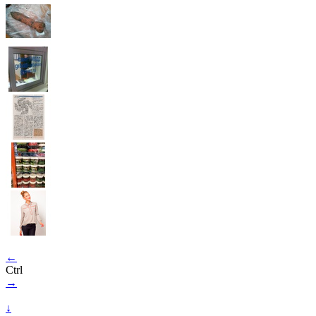
←
Ctrl
→
↓