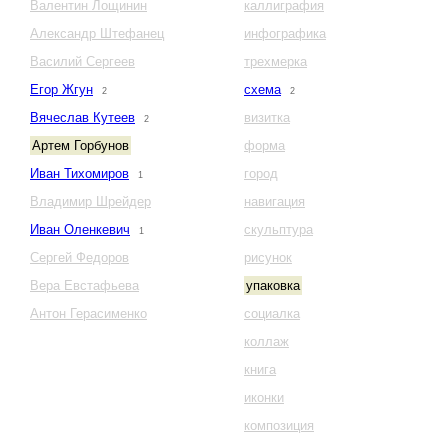
Валентин Лощинин
каллиграфия
Александр Штефанец
инфографика
Василий Сергеев
трехмерка
Егор Жгун
схема
2
2
Вячеслав Кутеев
визитка
2
Артем Горбунов
форма
Иван Тихомиров
город
1
Владимир Шрейдер
навигация
Иван Оленкевич
скульптура
1
Сергей Федоров
рисунок
Вера Евстафьева
упаковка
Антон Герасименко
социалка
коллаж
книга
иконки
композиция