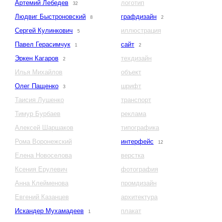
Артемий Лебедев
логотип
32
Людвиг Быстроновский
графдизайн
8
2
Сергей Кулинкович
иллюстрация
5
Павел Герасимчук
сайт
1
2
Эркен Кагаров
техдизайн
2
Илья Михайлов
объект
Олег Пащенко
шрифт
3
Таисия Лушенко
транспорт
Тимур Бурбаев
реклама
Алексей Шаршаков
типографика
Рома Воронежский
интерфейс
12
Елена Новоселова
верстка
Ксения Ерулевич
фотография
Анна Клейменова
промдизайн
Евгений Казанцев
архитектура
Искандер Мухамадеев
плакат
1