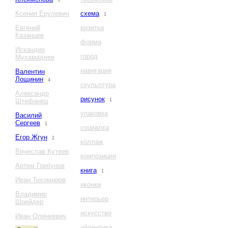
5
Ксения Ерулевич
схема
1
Евгений
визитка
Казанцев
форма
Искандер
город
Мухамадеев
навигация
Валентин
Лощинин
4
скульптура
Александр
рисунок
Штефанец
1
упаковка
Василий
Сергеев
1
социалка
Егор Жгун
2
коллаж
Вячеслав Кутеев
композиция
Артем Горбунов
книга
1
Иван Тихомиров
иконки
Владимир
интерьер
Шрейдер
искусство
Иван Оленкевич
айдентика