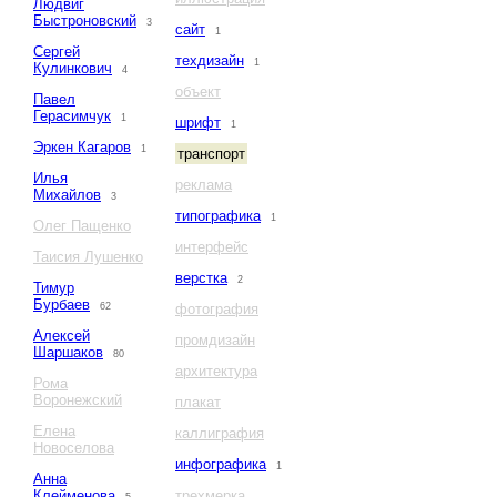
Людвиг
Быстроновский
3
сайт
1
Сергей
техдизайн
1
Кулинкович
4
объект
Павел
Герасимчук
1
шрифт
1
Эркен Кагаров
1
транспорт
Илья
реклама
Михайлов
3
типографика
1
Олег Пащенко
интерфейс
Таисия Лушенко
верстка
2
Тимур
Бурбаев
62
фотография
Алексей
промдизайн
Шаршаков
80
архитектура
Рома
Воронежский
плакат
Елена
каллиграфия
Новоселова
инфографика
1
Анна
Клейменова
трехмерка