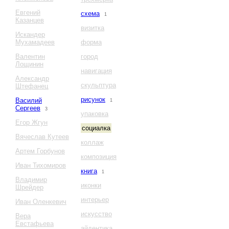
Евгений
схема
1
Казанцев
визитка
Искандер
Мухамадеев
форма
Валентин
город
Лощинин
навигация
Александр
скульптура
Штефанец
рисунок
Василий
1
Сергеев
3
упаковка
Егор Жгун
социалка
Вячеслав Кутеев
коллаж
Артем Горбунов
композиция
Иван Тихомиров
книга
1
Владимир
иконки
Шрейдер
интерьер
Иван Оленкевич
искусство
Вера
Евстафьева
айдентика