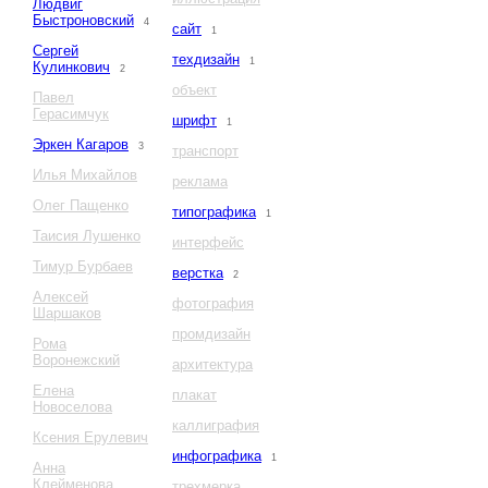
Людвиг
Быстроновский
4
сайт
1
Сергей
техдизайн
1
Кулинкович
2
объект
Павел
Герасимчук
шрифт
1
Эркен Кагаров
3
транспорт
Илья Михайлов
реклама
Олег Пащенко
типографика
1
Таисия Лушенко
интерфейс
Тимур Бурбаев
верстка
2
Алексей
фотография
Шаршаков
промдизайн
Рома
Воронежский
архитектура
Елена
плакат
Новоселова
каллиграфия
Ксения Ерулевич
инфографика
1
Анна
Клейменова
трехмерка